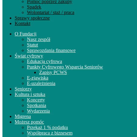
Pomoc poprzez zakupy
Spadek
Wolontariat / staż / praca
Sprawy społeczne
Kontakt
O Fundacji
Nasz zespół
Statut
Sprawozdania finansowe
Świat cyfrowy
Edukacja cyfrowa
Punkty Cyfrowego Wsparcia Seniorów
Zapisy PCWS
E-zjawiska
E-uzależnienia
Seniorzy
Kultura i sztuka
Koncerty
Spotkania
Wydarzenia
Migrena
Możesz pomóc
Przekaż 1 % podatku
Współpraca z biznesem