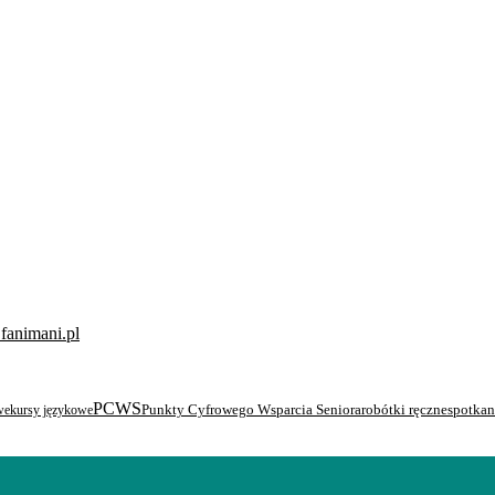
PCWS
robótki ręczne
spotkan
we
kursy językowe
Punkty Cyfrowego Wsparcia Seniora