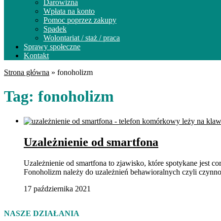
Darowizna
Wpłata na konto
Pomoc poprzez zakupy
Spadek
Wolontariat / staż / praca
Sprawy społeczne
Kontakt
Strona główna
»
fonoholizm
Tag:
fonoholizm
Uzależnienie od smartfona
Uzależnienie od smartfona to zjawisko, które spotykane jest c
Fonoholizm należy do uzależnień behawioralnych czyli czyn
17 października 2021
NASZE DZIAŁANIA