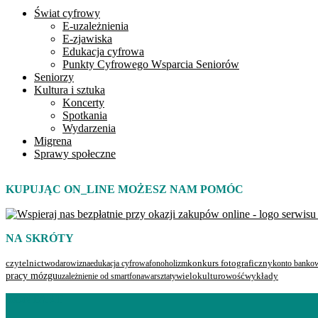
Świat cyfrowy
E-uzależnienia
E-zjawiska
Edukacja cyfrowa
Punkty Cyfrowego Wsparcia Seniorów
Seniorzy
Kultura i sztuka
Koncerty
Spotkania
Wydarzenia
Migrena
Sprawy społeczne
KUPUJĄC ON_LINE MOŻESZ NAM POMÓC
NA SKRÓTY
czytelnictwo
darowizna
edukacja cyfrowa
fonoholizm
konkurs fotograficzny
konto banko
pracy mózgu
uzależnienie od smartfona
warsztaty
wielokulturowość
wykłady
KONTAKT