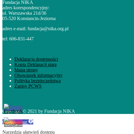
Fundacja NIKA
adres korespondencyjny:
ul. Warszawska 21d/36
05-520 Konstancin-Jeziorna
adres e-mail: fundacja@nika.org.pl
tel: 606-831-447
NAJWAŻNIEJSZE INFORMACJE
Deklaracja dostępności
Kopia Deklaracji stara
Mapa strony
Obowiązek informacyjny
Polityka bezpieczeństwa
Zapisy PCWS
ZNAJDZIESZ NAS TAKŻE:
Copyright © 2021 by Fundacja NIKA
Open toolbar
Narzędzia ułatwień dostępu