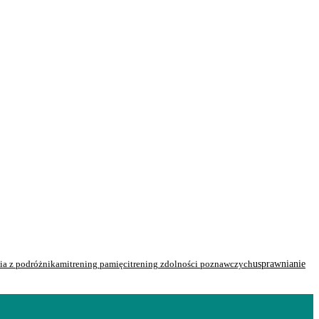
ia z podróżnikami
usprawnianie
trening pamięci
trening zdolności poznawczych