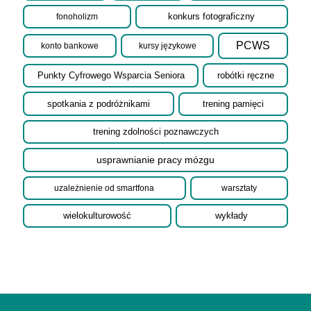
fonoholizm
konkurs fotograficzny
PCWS
konto bankowe
kursy językowe
robótki ręczne
Punkty Cyfrowego Wsparcia Seniora
spotkania z podróżnikami
trening pamięci
trening zdolności poznawczych
usprawnianie pracy mózgu
uzależnienie od smartfona
warsztaty
wielokulturowość
wykłady