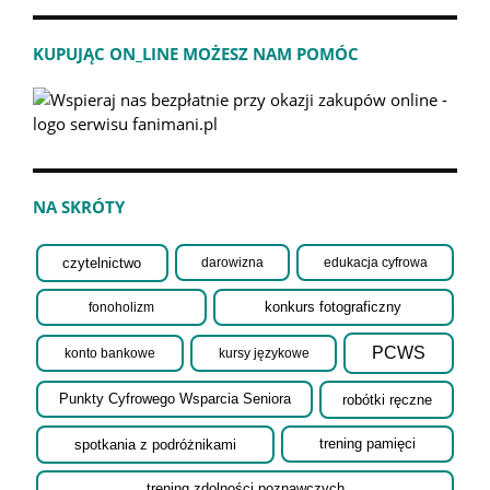
KUPUJĄC ON_LINE MOŻESZ NAM POMÓC
NA SKRÓTY
czytelnictwo
darowizna
edukacja cyfrowa
fonoholizm
konkurs fotograficzny
PCWS
konto bankowe
kursy językowe
robótki ręczne
Punkty Cyfrowego Wsparcia Seniora
spotkania z podróżnikami
trening pamięci
trening zdolności poznawczych