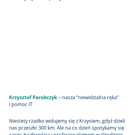
Krzysztof Parobczyk
–
nasza “niewidzialna ręka”
i pomoc IT
Niestety rzadko widujemy się z Krzysiem, gdyż dzieli
nas przeszło 300 km. Ale na co dzień spotykamy się
z jego życzliwością i profesjonalizmem w dziedzinie