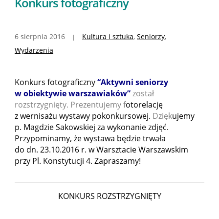
Konkurs fotograficzny
6 sierpnia 2016
Kultura i sztuka
,
Seniorzy
,
Wydarzenia
Konkurs fotograficzny
“Aktywni seniorzy
w obiektywie warszawiaków”
został
rozstrzygnięty. Prezentujemy f
otorelację
z wernisażu wystawy pokonkursowej.
Dzięk
ujemy
p. Magdzie Sakowskiej za wykonanie zdjęć.
Przypominamy, że wystawa będzie trwała
do dn. 23.10.2016 r. w Warsztacie Warszawskim
przy Pl. Konstytucji 4. Zapraszamy!
KONKURS ROZSTRZYGNIĘTY