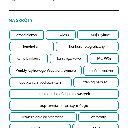
NA SKRÓTY
czytelnictwo
darowizna
edukacja cyfrowa
fonoholizm
konkurs fotograficzny
PCWS
konto bankowe
kursy językowe
robótki ręczne
Punkty Cyfrowego Wsparcia Seniora
spotkania z podróżnikami
trening pamięci
trening zdolności poznawczych
usprawnianie pracy mózgu
uzależnienie od smartfona
warsztaty