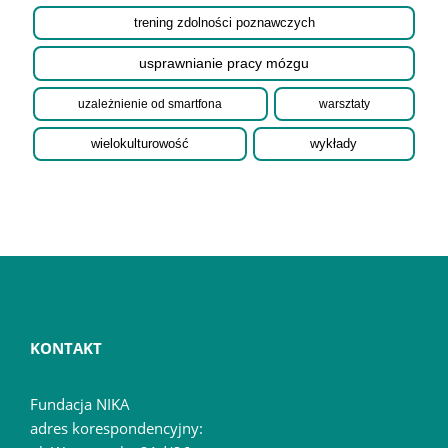
trening zdolności poznawczych
usprawnianie pracy mózgu
uzależnienie od smartfona
warsztaty
wielokulturowość
wykłady
KONTAKT
Fundacja NIKA
adres korespondencyjny: