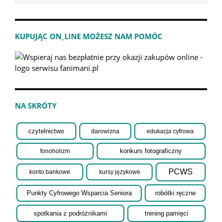
KUPUJĄC ON_LINE MOŻESZ NAM POMÓC
NA SKRÓTY
czytelnictwo
darowizna
edukacja cyfrowa
fonoholizm
konkurs fotograficzny
PCWS
konto bankowe
kursy językowe
robótki ręczne
Punkty Cyfrowego Wsparcia Seniora
spotkania z podróżnikami
trening pamięci