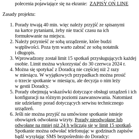
polecenia pojawiające się na ekranie:
ZAPISY ON LINE
Zasady projektu:
Porady trwają 40 min. więc należy przyjść ze spisanymi
na kartce pytaniami, żeby nie tracić czasu na ich
formułowanie na miejscu.
Należy przynieść ze sobą urządzenie, które budzi
wątpliwości. Poza tym warto zabrać ze sobą notatnik
i długopis.
Wprowadzony został limit 15 spotkań przysługujących każdej
osobie. Limit można wykorzystać do 30 czerwca 2024 r.
Można się spotykać z Doradcą nie częściej niż 2 razy
w miesiącu. W wyjątkowych przypadkach można prosić
o trzecie spotkanie w miesiącu, ale decyzja o nim leży
w gestii Doradcy.
Porady obejmują wskazówki dotyczące obsługi urządzeń i ich
konfiguracji na różnym poziomi zaawansowania. Natomiast
nie udzielamy porad dotyczących serwisu technicznego
urządzeń.
Jeśli nie można przyjść na umówione spotkanie istnieje
obowiązek odwołania wizyty.
Porady nieodwołane lub
odwołane na mniej niż 24 h wliczają się w limit 15 spotkań
.
Spotkanie można odwołać telefonując w godzinach zapisów
bądź wysyłając SMS bezpośrednio do Doradcy: