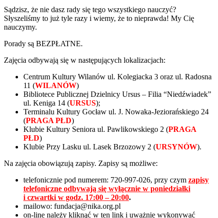
Sądzisz, że nie dasz rady się tego wszystkiego nauczyć?
Słyszeliśmy to już tyle razy i wiemy, że to nieprawda! My Cię
nauczymy.
Porady są BEZPŁATNE.
Zajęcia odbywają się w następujących lokalizacjach:
Centrum Kultury
Wilanów
ul. Kolegiacka 3 oraz ul. Radosna
11 (
WILANÓW
)
Bibliotece Publicznej Dzielnicy
Ursus
– Filia “Niedźwiadek”
ul. Keniga 14 (
URSUS
);
Terminalu Kultury
Gocław
ul. J. Nowaka-Jeziorańskiego 24
(
PRAGA PŁD
)
Klubie Kultury Seniora ul. Pawlikowskiego 2 (
PRAGA
PŁD
)
Klubie Przy Lasku ul. Lasek Brzozowy 2 (
URSYNÓW
).
Na zajęcia obowiązują zapisy. Zapisy są możliwe:
telefonicznie pod numerem: 720-997-026, przy czym
z
apisy
telefoniczne odbywają się wyłącznie w poniedziałki
i czwartki w godz. 17:00 – 20:00
.
mailowo: fundacja@nika.org.pl
on-line należy kliknąć w ten link i uważnie wykonywać