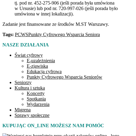
tj. pod nr. 452-275-906 (jeśli porada była umówiona
w Ursusie) lub pod nr. 720-997-026 (jeśli porada było
umówiona w innej lokalizacji).
Zadanie jest finansowane ze środków M.ST Warszawy.
Tags:
PCWS
Punkty Cyfrowego Wsparcia Seniora
NASZE DZIAŁANIA
Świat cyfrowy
E-uzależnienia
E-zjawiska
Edukacja cyfrowa
Punkty Cyfrowego Wsparcia Seniorów
Seniorzy
Kultura i sztuka
Koncerty
Spotkania
Wydarzenia
Migrena
Sprawy społeczne
KUPUJĄC ON_LINE MOŻESZ NAM POMÓC