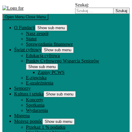
Szukaj:
Open Menu
Close Menu
O Fundacji
Show sub menu
Nasz zespół
Statut
Sprawozdania finansowe
Świat cyfrowy
Show sub menu
Edukacja cyfrowa
Punkty Cyfrowego Wsparcia Seniorów
Show sub menu
Zapisy PCWS
E-zjawiska
E-uzależnienia
Seniorzy
Kultura i sztuka
Show sub menu
Koncerty
Spotkania
Wydarzenia
Migrena
Możesz pomóc
Show sub menu
Przekaż 1 % podatku