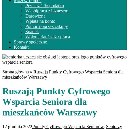
Możesz pomóc
Przekaż 1 % podatku
Współpraca z biznesem
Darowizna
Wpłata na konto
Pomoc poprzez zakupy
Spadek
Wolontariat / staż / praca
Sprawy społeczne
Kontakt
Strona główna
»
Ruszają Punkty Cyfrowego Wsparcia Seniora dla
mieszkańców Warszawy
Ruszają Punkty Cyfrowego
Wsparcia Seniora dla
mieszkańców Warszawy
12 grudnia 2022
Punkty Cyfrowego Wsparcia Seniorów
,
Seniorzy