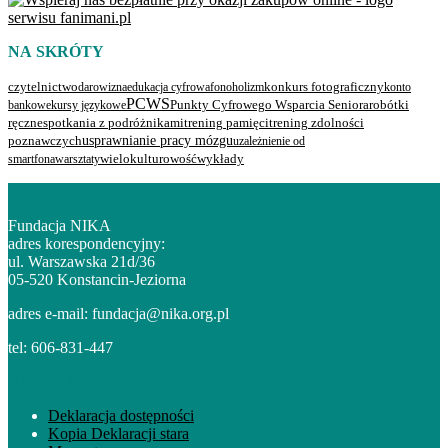
NA SKRÓTY
czytelnictwo
darowizna
edukacja cyfrowa
fonoholizm
konkurs fotograficzny
konto
PCWS
robótki
bankowe
kursy językowe
Punkty Cyfrowego Wsparcia Seniora
ręczne
spotkania z podróżnikami
trening pamięci
trening zdolności
usprawnianie pracy mózgu
poznawczych
uzależnienie od
smartfona
warsztaty
wielokulturowość
wykłady
KONTAKT
Fundacja NIKA
adres korespondencyjny:
ul. Warszawska 21d/36
05-520 Konstancin-Jeziorna
adres e-mail: fundacja@nika.org.pl
tel: 606-831-447
NAJWAŻNIEJSZE INFORMACJE
Deklaracja dostępności
Kopia Deklaracji stara