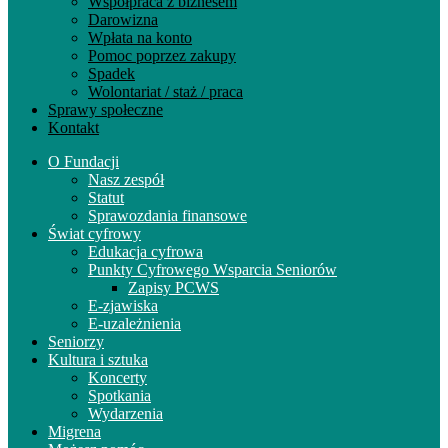
Współpraca z biznesem
Darowizna
Wpłata na konto
Pomoc poprzez zakupy
Spadek
Wolontariat / staż / praca
Sprawy społeczne
Kontakt
O Fundacji
Nasz zespół
Statut
Sprawozdania finansowe
Świat cyfrowy
Edukacja cyfrowa
Punkty Cyfrowego Wsparcia Seniorów
Zapisy PCWS
E-zjawiska
E-uzależnienia
Seniorzy
Kultura i sztuka
Koncerty
Spotkania
Wydarzenia
Migrena