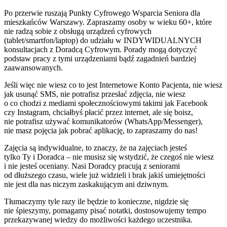
Po przerwie ruszają Punkty Cyfrowego Wsparcia Seniora dla
mieszkańców Warszawy. Zapraszamy osoby w wieku 60+, które
nie radzą sobie z obsługą urządzeń cyfrowych
(tablet/smartfon/laptop) do udziału w INDYWIDUALNYCH
konsultacjach z Doradcą Cyfrowym. Porady mogą dotyczyć
podstaw pracy z tymi urządzeniami bądź zagadnień bardziej
zaawansowanych.
Jeśli więc nie wiesz co to jest Internetowe Konto Pacjenta, nie wiesz
jak usunąć SMS, nie potrafisz przesłać zdjęcia, nie wiesz
o co chodzi z mediami społecznościowymi takimi jak Facebook
czy Instagram, chciałbyś płacić przez internet, ale się boisz,
nie potrafisz używać komunikatorów (WhatsApp/Messenger),
nie masz pojęcia jak pobrać aplikację, to zapraszamy do nas!
Zajęcia są indywidualne, to znaczy, że na zajęciach jesteś
tylko Ty i Doradca – nie musisz się wstydzić, że czegoś nie wiesz
i nie jesteś oceniany. Nasi Doradcy pracują z seniorami
od dłuższego czasu, wiele już widzieli i brak jakiś umiejętności
nie jest dla nas niczym zaskakującym ani dziwnym.
Tłumaczymy tyle razy ile będzie to konieczne, nigdzie się
nie śpieszymy, pomagamy pisać notatki, dostosowujemy tempo
przekazywanej wiedzy do możliwości każdego uczestnika.